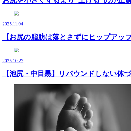
お尻を小さくするより“上げる”のが正
2025.11.04
【お尻の脂肪は落とさずにヒップアッ
2025.10.27
【池尻・中目黒】リバウンドしない体